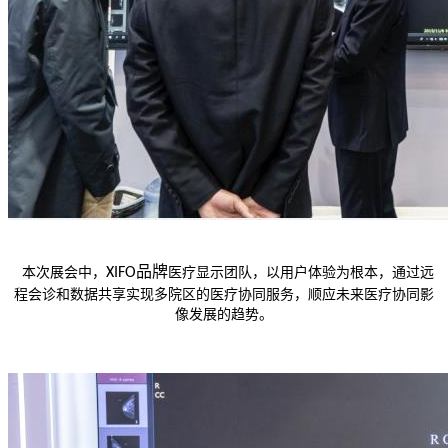
品牌
本次展会中，
XIFO
医疗
显示
团队，以用户体验为根本
，
通过远
程会诊和数据共享实现
多院区
的医疗
协同
服务，顺应未来医疗
协同
影
像发展
的
趋势
。